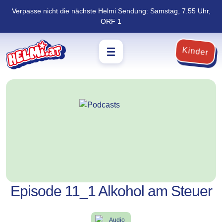
Verpasse nicht die nächste Helmi Sendung: Samstag, 7.55 Uhr,
Navigation
Zum
ORF 1
überspringen
Footer
springen
Kinder
Episode 11_1 Alkohol am Steuer
Audio