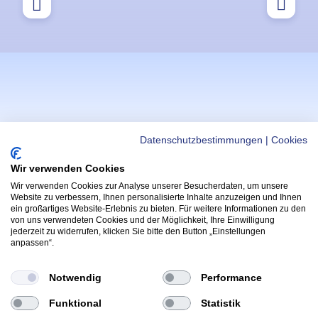
Datenschutzbestimmungen
|
Cookies
Wir verwenden Cookies
Wir verwenden Cookies zur Analyse unserer Besucherdaten, um unsere
WICHTIGE LINKS
APPS
Website zu verbessern, Ihnen personalisierte Inhalte anzuzeigen und Ihnen
ein großartiges Website-Erlebnis zu bieten. Für weitere Informationen zu den
Helmi Post
Hoppala App
von uns verwendeten Cookies und der Möglichkeit, Ihre Einwilligung
(Öffnet in neu
Radfahrprüfung
jederzeit zu widerrufen, klicken Sie bitte den Button „Einstellungen
Kontakt & Support
anpassen“.
(Öffnet in 
App
Yarrive App
Wettbewerbe & Gewinnspiele
(Öffnet in neue
Notwendig
Performance
FOLGE HELMI:
Funktional
Statistik