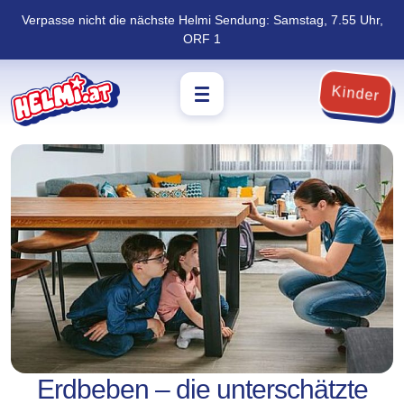
Verpasse nicht die nächste Helmi Sendung: Samstag, 7.55 Uhr,
Navigation
Zum
ORF 1
überspringen
Footer
springen
Kinder
Erdbeben – die unterschätzte