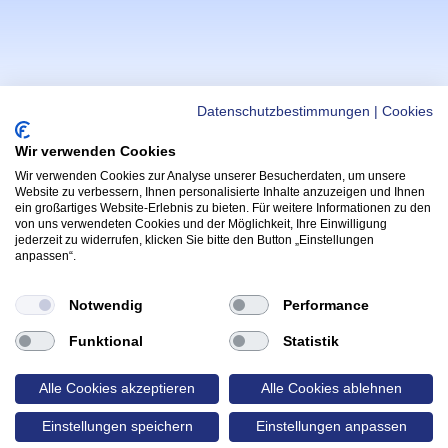
Datenschutzbestimmungen
|
Cookies
Wir verwenden Cookies
Wir verwenden Cookies zur Analyse unserer Besucherdaten, um unsere
WICHTIGE LINKS
APPS
Website zu verbessern, Ihnen personalisierte Inhalte anzuzeigen und Ihnen
ein großartiges Website-Erlebnis zu bieten. Für weitere Informationen zu den
Helmi Post
Hoppala App
von uns verwendeten Cookies und der Möglichkeit, Ihre Einwilligung
(Öffnet in neu
Radfahrprüfung
jederzeit zu widerrufen, klicken Sie bitte den Button „Einstellungen
Kontakt & Support
anpassen“.
(Öffnet in 
App
Yarrive App
Wettbewerbe & Gewinnspiele
(Öffnet in neue
Notwendig
Performance
FOLGE HELMI:
Funktional
Statistik
lmi
Alle Cookies akzeptieren
Alle Cookies ablehnen
rzone
Einstellungen speichern
Einstellungen anpassen
Rechtliche Verlinkungen
(Öffnet in neuem Tab)
(Öffnet in neuem Tab)
Cookie Einstellungen
Datenschutz
Impressum
made with
by probots.io
❤️