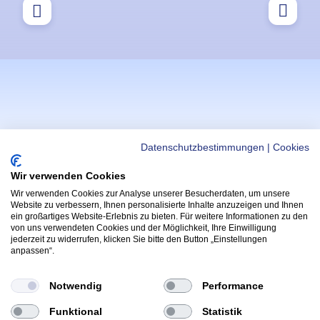
Datenschutzbestimmungen
|
Cookies
Wir verwenden Cookies
Wir verwenden Cookies zur Analyse unserer Besucherdaten, um unsere
WICHTIGE LINKS
APPS
Website zu verbessern, Ihnen personalisierte Inhalte anzuzeigen und Ihnen
ein großartiges Website-Erlebnis zu bieten. Für weitere Informationen zu den
Helmi Post
Hoppala App
von uns verwendeten Cookies und der Möglichkeit, Ihre Einwilligung
(Öffnet in neu
Radfahrprüfung
jederzeit zu widerrufen, klicken Sie bitte den Button „Einstellungen
Kontakt & Support
anpassen“.
(Öffnet in 
App
Yarrive App
Wettbewerbe & Gewinnspiele
(Öffnet in neue
Notwendig
Performance
FOLGE HELMI:
Funktional
Statistik