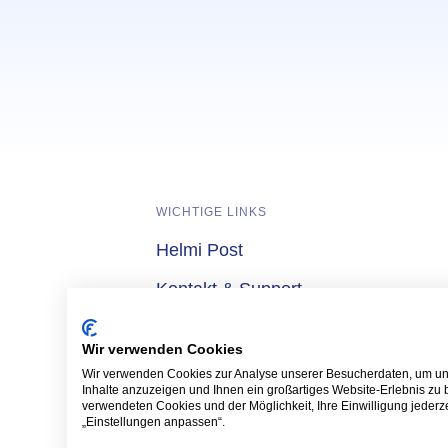
WICHTIGE LINKS
Helmi Post
lmi
Kontakt & Support
Wettbewerbe & Gewinnspiele
Wir verwenden Cookies
Wir verwenden Cookies zur Analyse unserer Besucherdaten, um uns
Inhalte anzuzeigen und Ihnen ein großartiges Website-Erlebnis zu 
verwendeten Cookies und der Möglichkeit, Ihre Einwilligung jederzei
Rechtliche Verlinkungen
Cookie Einstellungen
„Einstellungen anpassen“.