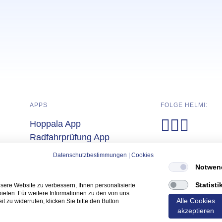
APPS
FOLGE HELMI:
Hoppala App
(Öffnet in neuem Tab)
Radfahrprüfung App
(Öffnet in neuem Tab)
Yarrive App
Datenschutzbestimmungen
|
Cookies
(Öffnet in neuem Tab)
Notwen
Statisti
ere Website zu verbessern, Ihnen personalisierte
bieten. Für weitere Informationen zu den von uns
Alle Cookies
t zu widerrufen, klicken Sie bitte den Button
(Öffnet in neuem Tab)
(Öffnet in
Datenschutz
Impressum
akzeptieren