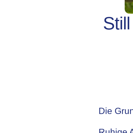
Stil
Die Gru
Ruhige 