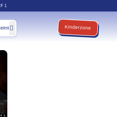
RF 1
Kinderzone
elmi