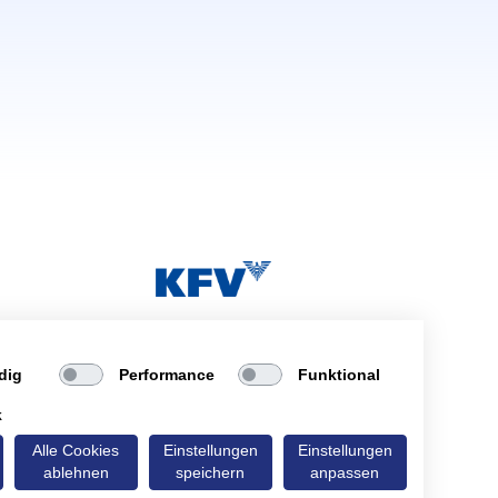
dig
Performance
Funktional
k
Alle Cookies
Einstellungen
Einstellungen
 neuem Tab)
made with
by probots.io
❤️
ablehnen
speichern
anpassen