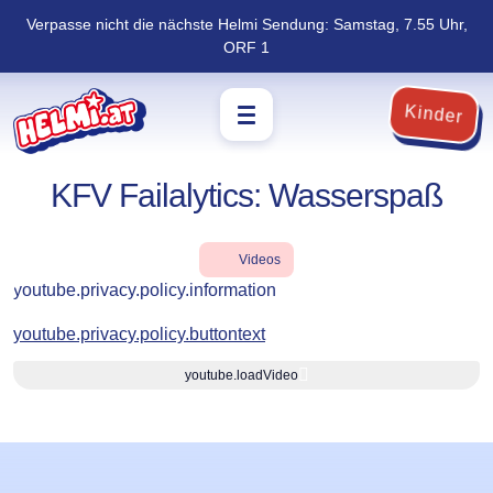
Verpasse nicht die nächste Helmi Sendung: Samstag, 7.55 Uhr,
Navigation
Zum
ORF 1
überspringen
Footer
springen
Kinder
KFV Failalytics: Wasserspaß
Videos
youtube.privacy.policy.information
youtube.privacy.policy.buttontext
youtube.loadVideo
Lernziele