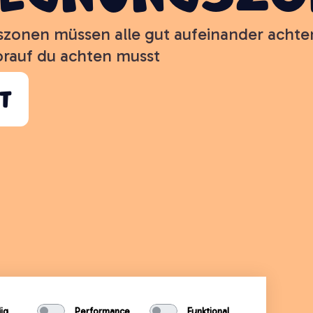
zonen müssen alle gut aufeinander achte
orauf du achten musst
t
ig
Performance
Funktional