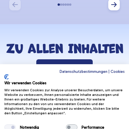
Zu allen Inhalten
Zurück zur Lernzone
Datenschutzbestimmungen
|
Cookies
Wir verwenden Cookies
WICHTIGE LINKS
APPS
Wir verwenden Cookies zur Analyse unserer Besucherdaten, um unsere
Website zu verbessern, Ihnen personalisierte Inhalte anzuzeigen und
Helmi Post
Hoppala App
(Öffnet in neu
Ihnen ein großartiges Website-Erlebnis zu bieten. Für weitere
Radfahrprüfung
Informationen zu den von uns verwendeten Cookies und der
Kontakt & Support
(Öffnet in
App
Möglichkeit, Ihre Einwilligung jederzeit zu widerrufen, klicken Sie bitte
den Button „Einstellungen anpassen“.
Yarrive App
Wettbewerbe & Gewinnspiele
(Öffnet in neu
Notwendig
Performance