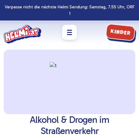
Verpasse nicht die nächste Helmi Sendung: Samstag, 7.55 Uhr, ORF
Navigation
Zum
1
überspringen
Footer
springen
Kinder
Alkohol & Drogen im
Straßenverkehr