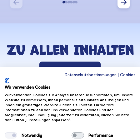
Zu allen Inhalten
Zurück zur Lernzone
Datenschutzbestimmungen
|
Cookies
Wir verwenden Cookies
WICHTIGE LINKS
APPS
Wir verwenden Cookies zur Analyse unserer Besucherdaten, um unsere
Website zu verbessern, Ihnen personalisierte Inhalte anzuzeigen und
Helmi Post
Hoppala App
(Öffnet in neu
Ihnen ein großartiges Website-Erlebnis zu bieten. Für weitere
Radfahrprüfung
Informationen zu den von uns verwendeten Cookies und der
Kontakt & Support
(Öffnet in
App
Möglichkeit, Ihre Einwilligung jederzeit zu widerrufen, klicken Sie bitte
den Button „Einstellungen anpassen“.
Yarrive App
Wettbewerbe & Gewinnspiele
(Öffnet in neu
Notwendig
Performance
FOLGE HELMI: