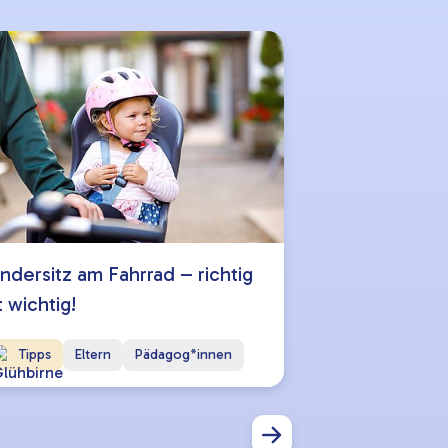
Episode 10:
indersitz am Fahrrad – richtig
t wichtig!
Tipps
Eltern
Pädagog*innen
Audio
Elt