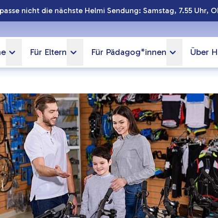
passe nicht die nächste Helmi Sendung: Samstag, 7.55 Uhr, O
ne
Für Eltern
Für Pädagog*innen
Über H