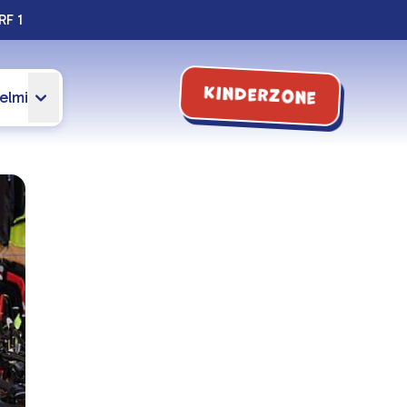
RF 1
Kinderzone
elmi