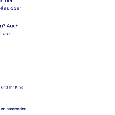
on der
oßes oder
an?
Auch
r die
 und Ihr Kind
 zum passenden