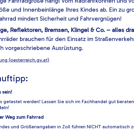
tige Fahrradgröße hängt vom Radfahrkönnen und v
öße und Innenbeinlänge Ihres Kindes ab. Ein zu gr
Fahrrad mindert Sicherheit und Fahrvergnügen!
ge, Reflektoren, Bremsen, Klingel & Co. – alles dr
hrräder brauchen für den Einsatz im Straßenverkeh
ch vorgeschriebene Ausrüstung.
nung
(oesterreich.gv.at)
uftipp:
 sein!
s getestet werden! Lassen Sie sich im Fachhandel gut beraten
deln!
her Weg zum Fahrrad
Kindes und Größenangaben in Zoll führen NICHT automatisch