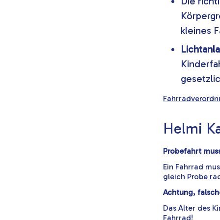
Die rich
Körpergr
kleines 
Lichtanla
Kinderfa
gesetzli
Fahrradverord
Helmi Ka
Probefahrt muss
Ein Fahrrad mus
gleich Probe ra
Achtung, falsc
Das Alter des 
Fahrrad!