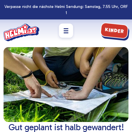
Verpasse nicht die nächste Helmi Sendung: Samstag, 7.55 Uhr, ORF
Navigation
Zum
1
überspringen
Footer
springen
Kinder
Gut geplant ist halb gewandert!