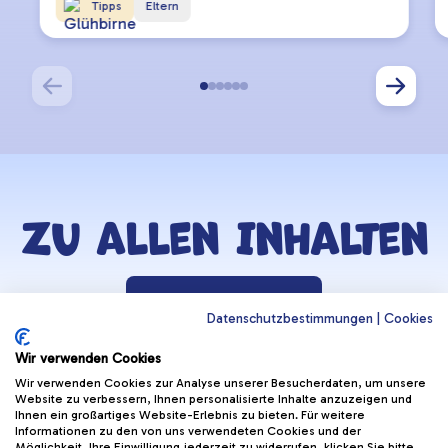
Tipps
Eltern
Zu allen Inhalten
Zurück zur Lernzone
Datenschutzbestimmungen
|
Cookies
Wir verwenden Cookies
WICHTIGE LINKS
APPS
Wir verwenden Cookies zur Analyse unserer Besucherdaten, um unsere
Website zu verbessern, Ihnen personalisierte Inhalte anzuzeigen und
Helmi Post
Hoppala App
(Öffnet in neu
Ihnen ein großartiges Website-Erlebnis zu bieten. Für weitere
Radfahrprüfung
Informationen zu den von uns verwendeten Cookies und der
Kontakt & Support
(Öffnet in
App
Möglichkeit, Ihre Einwilligung jederzeit zu widerrufen, klicken Sie bitte