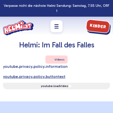
Verpasse nicht die nächste Helmi Sendung: Samstag, 7.55 Uhr, ORF
Navigation
Zum
1
überspringen
Footer
springen
Kinder
Helmi: Im Fall des Falles
Videos
youtube.privacy.policy.information
youtube.privacy.policy.buttontext
youtube.loadVideo
Lernziele