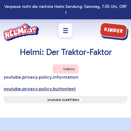
Verpasse nicht die nächste Helmi Sendung: Samstag, 7.55 Uhr, ORF
Navigation
Zum
1
überspringen
Footer
springen
Kinder
Helmi: Der Traktor-Faktor
Videos
youtube.privacy.policy.information
youtube.privacy.policy.buttontext
youtube.loadVideo
Lernziele