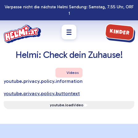
Verpasse nicht die nächste Helmi Sendung: Samstag, 7.55 Uhr, ORF
Navigation
Zum
1
überspringen
Footer
springen
Kinder
Helmi: Check dein Zuhause!
Videos
youtube.privacy.policy.information
youtube.privacy.policy.buttontext
youtube.loadVideo
Lernziele