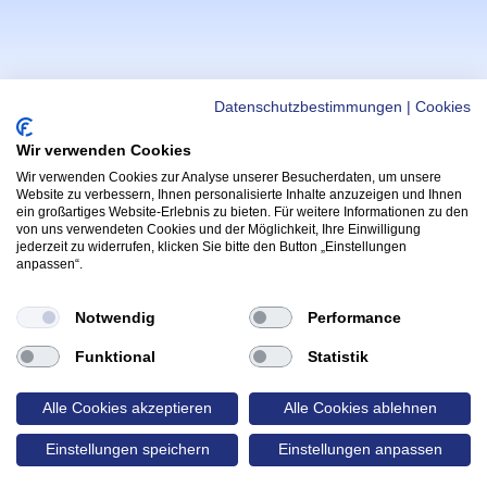
Datenschutzbestimmungen
|
Cookies
Wir verwenden Cookies
Wir verwenden Cookies zur Analyse unserer Besucherdaten, um unsere
WICHTIGE LINKS
APPS
Website zu verbessern, Ihnen personalisierte Inhalte anzuzeigen und Ihnen
ein großartiges Website-Erlebnis zu bieten. Für weitere Informationen zu den
Helmi Post
Hoppala App
von uns verwendeten Cookies und der Möglichkeit, Ihre Einwilligung
(Öffnet in neu
Radfahrprüfung
jederzeit zu widerrufen, klicken Sie bitte den Button „Einstellungen
Kontakt & Support
anpassen“.
(Öffnet in 
App
Yarrive App
Wettbewerbe & Gewinnspiele
(Öffnet in neue
Notwendig
Performance
FOLGE HELMI:
Funktional
Statistik
lmi
Alle Cookies akzeptieren
Alle Cookies ablehnen
rzone
Einstellungen speichern
Einstellungen anpassen
Rechtliche Verlinkungen
(Öffnet in neuem Tab)
(Öffnet in neuem Tab)
Cookie Einstellungen
Datenschutz
Impressum
made with
by probots.io
❤️