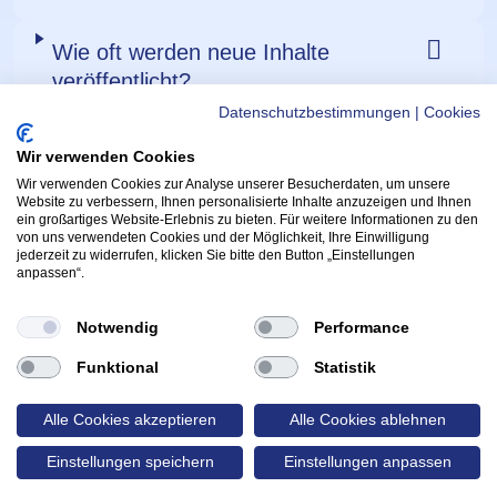
Wie oft werden neue Inhalte
veröffentlicht?
Datenschutzbestimmungen
|
Cookies
Wir verwenden Cookies
Wir verwenden Cookies zur Analyse unserer Besucherdaten, um unsere
WICHTIGE LINKS
APPS
Website zu verbessern, Ihnen personalisierte Inhalte anzuzeigen und Ihnen
ein großartiges Website-Erlebnis zu bieten. Für weitere Informationen zu den
Helmi Post
Hoppala App
von uns verwendeten Cookies und der Möglichkeit, Ihre Einwilligung
(Öffnet in neu
Radfahrprüfung
jederzeit zu widerrufen, klicken Sie bitte den Button „Einstellungen
Kontakt & Support
anpassen“.
(Öffnet in 
App
Yarrive App
Wettbewerbe & Gewinnspiele
(Öffnet in neue
Notwendig
Performance
FOLGE HELMI:
Funktional
Statistik
lmi
Alle Cookies akzeptieren
Alle Cookies ablehnen
rzone
Einstellungen speichern
Einstellungen anpassen
Rechtliche Verlinkungen
(Öffnet in neuem Tab)
(Öffnet in neuem Tab)
Cookie Einstellungen
Datenschutz
Impressum
made with
by probots.io
❤️