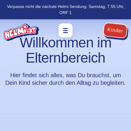
Verpasse nicht die nächste Helmi Sendung: Samstag, 7.55 Uhr,
Navigation
Zum
ORF 1
überspringen
Footer
springen
Kinder
Willkommen im
Elternbereich
Hier findet sich alles, was Du brauchst, um
Dein Kind sicher durch den Alltag zu begleiten.