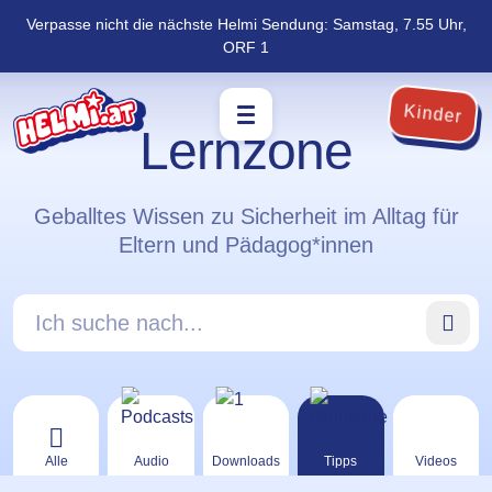
Verpasse nicht die nächste Helmi Sendung: Samstag, 7.55 Uhr,
Navigation
Zum
ORF 1
überspringen
Footer
springen
Kinder
Lernzone
Geballtes Wissen zu Sicherheit im Alltag für
Eltern und Pädagog*innen
Ich suche nach…
Alle
Audio
Downloads
Tipps
Videos
Kategorie Alle öffnen
Kategorie Audio öffnen
Kategorie Downloads öffnen
Kategorie Tipps öff
Kategor