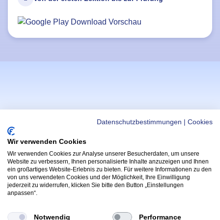
Datenschutzbestimmungen
|
Cookies
Wir verwenden Cookies
Wir verwenden Cookies zur Analyse unserer Besucherdaten, um unsere
WICHTIGE LINKS
APPS
Website zu verbessern, Ihnen personalisierte Inhalte anzuzeigen und Ihnen
ein großartiges Website-Erlebnis zu bieten. Für weitere Informationen zu den
Helmi Post
Hoppala App
von uns verwendeten Cookies und der Möglichkeit, Ihre Einwilligung
(Öffnet in neu
Radfahrprüfung
jederzeit zu widerrufen, klicken Sie bitte den Button „Einstellungen
Kontakt & Support
anpassen“.
(Öffnet in 
App
Yarrive App
Wettbewerbe & Gewinnspiele
(Öffnet in neue
Notwendig
Performance