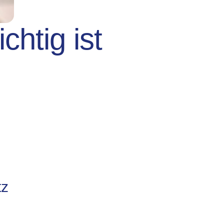
chtig ist
tz