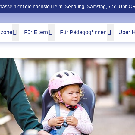
passe nicht die nächste Helmi Sendung: Samstag, 7.55 Uhr, O
nzone
Für Eltern
Für Pädagog*innen
Über H