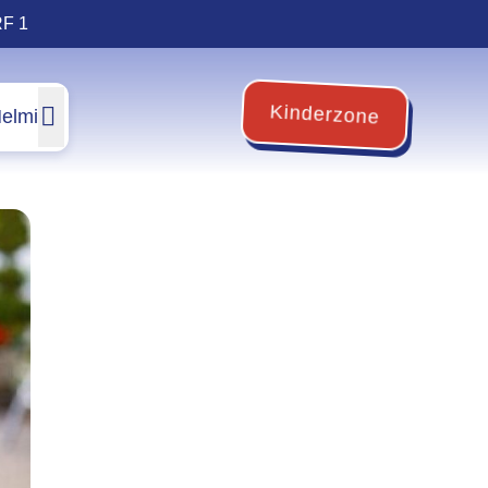
RF 1
Kinderzone
elmi