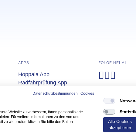
APPS
FOLGE HELMI:
Hoppala App
(Öffnet in neuem Tab)
Radfahrprüfung App
(Öffnet in neuem Tab)
Yarrive App
Datenschutzbestimmungen
|
Cookies
(Öffnet in neuem Tab)
Notwen
Statisti
ere Website zu verbessern, Ihnen personalisierte
bieten. Für weitere Informationen zu den von uns
Alle Cookies
t zu widerrufen, klicken Sie bitte den Button
(Öffnet in neuem Tab)
(Öffnet in
Datenschutz
Impressum
akzeptieren