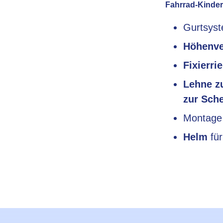
Fahrrad-Kinders
Gurtsys
Höhenve
Fixierri
Lehne z
zur Sche
Montag
Helm
für
Lernziele