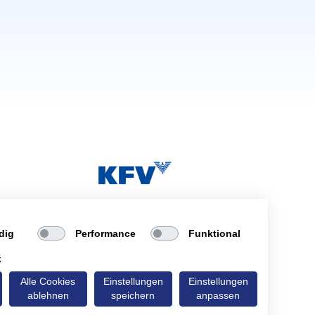
dig
Performance
Funktional
k
Alle Cookies
Einstellungen
Einstellungen
 neuem Tab)
made with
by probots.io
❤️
ablehnen
speichern
anpassen