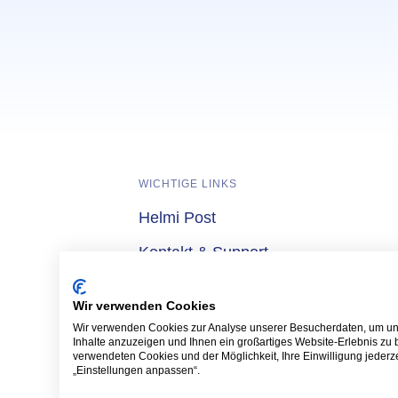
WICHTIGE LINKS
Helmi Post
lmi
Kontakt & Support
Wettbewerbe & Gewinnspiele
Wir verwenden Cookies
Wir verwenden Cookies zur Analyse unserer Besucherdaten, um uns
Inhalte anzuzeigen und Ihnen ein großartiges Website-Erlebnis zu 
verwendeten Cookies und der Möglichkeit, Ihre Einwilligung jederzei
Rechtliche Verlinkungen
Cookie Einstellungen
„Einstellungen anpassen“.