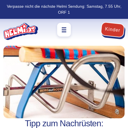
Verpasse nicht die nächste Helmi Sendung: Samstag, 7.55 Uhr,
Navigation
Zum
ORF 1
überspringen
Footer
springen
Kinder
Tipp zum Nachrüsten: