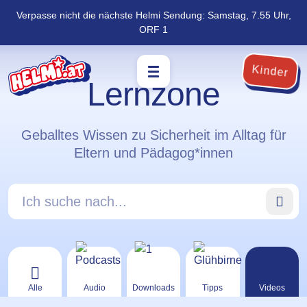
Verpasse nicht die nächste Helmi Sendung: Samstag, 7.55 Uhr,
Navigation
Zum
ORF 1
überspringen
Footer
springen
Kinder
Lernzone
Geballtes Wissen zu Sicherheit im Alltag für
Eltern und Pädagog*innen
Ich suche nach…
Alle
Audio
Downloads
Tipps
Videos
Kategorie Alle öffnen
Kategorie Audio öffnen
Kategorie Downloads öffnen
Kategorie Tipps öff
Kategor