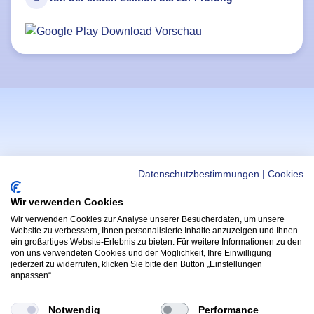
Datenschutzbestimmungen
|
Cookies
Wir verwenden Cookies
Wir verwenden Cookies zur Analyse unserer Besucherdaten, um unsere
WICHTIGE LINKS
APPS
Website zu verbessern, Ihnen personalisierte Inhalte anzuzeigen und Ihnen
ein großartiges Website-Erlebnis zu bieten. Für weitere Informationen zu den
Helmi Post
Hoppala App
von uns verwendeten Cookies und der Möglichkeit, Ihre Einwilligung
(Öffnet in neu
Radfahrprüfung
jederzeit zu widerrufen, klicken Sie bitte den Button „Einstellungen
Kontakt & Support
anpassen“.
(Öffnet in 
App
Yarrive App
Wettbewerbe & Gewinnspiele
(Öffnet in neue
Notwendig
Performance