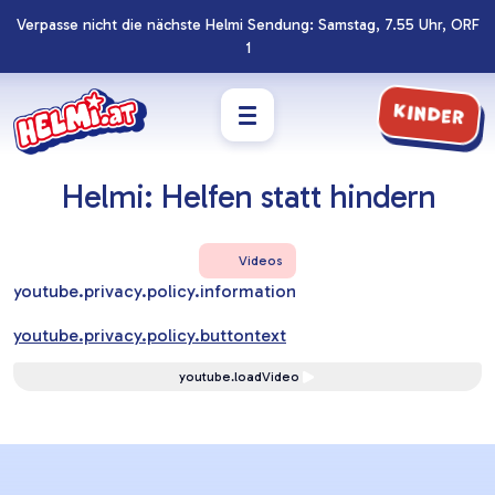
Verpasse nicht die nächste Helmi Sendung: Samstag, 7.55 Uhr, ORF
Navigation
Zum
1
überspringen
Footer
springen
Kinder
Helmi: Helfen statt hindern
Videos
youtube.privacy.policy.information
youtube.privacy.policy.buttontext
youtube.loadVideo
Lernziele